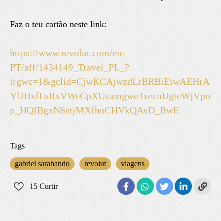
Faz o teu cartão neste link:
https://www.revolut.com/en-
PT/aff/1434149_Travel_PL_?
irgwc=1&gclid=CjwKCAjwzdLrBRBiEiwAEHrA
YlJHxfEsRxVWeCpXUzamgwe3xecnUgieWjVpo
p_HQIBgxN8etjMXfhoCHVkQAvD_BwE
Tags
gabriel sarabando
revolut
viagens
15
Curtir