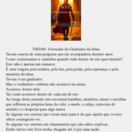
TAVIAN: A Jornada do Gladiador da Alma
Tavian nasceu de uma pergunta que me acompanhou durante anos:
Como continuamos a caminhar quando tudo dentro de nós quer desistir?
Este não é apenas um romance.
É uma viagem pela sombra, pela dor, pela perda, pela esperança e pela
memória da alma.
Tavian é um gladiador.
Mas o verdadeiro combate não acontece na arena.
Acontece dentro dele.
Tal como acontece dentro de cada um de nós.
Ao longo desta jornada vais encontrar batalhas, mistérios, sinais e escolhas
que refletem as próprias lutas da vida: o medo, a culpa, a procura de
sentido e o despertar para algo maior.
Se alguma vez sentiste que existe mais para ti do que aquilo que os teus
olhos conseguem ver...
Se alguma vez sentiste um chamamento que não sabes explicar...
Então talvez este livro tenha chegado até ti por uma razão.