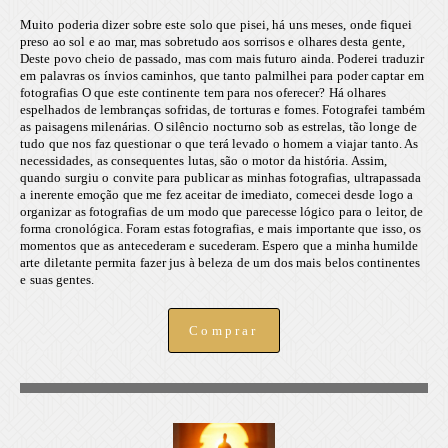
Muito poderia dizer sobre este solo que pisei, há uns meses, onde fiquei
preso ao sol e ao mar, mas sobretudo aos sorrisos e olhares desta gente,
Deste povo cheio de passado, mas com mais futuro ainda. Poderei traduzir
em palavras os ínvios caminhos, que tanto palmilhei para poder captar em
fotografias O que este continente tem para nos oferecer? Há olhares
espelhados de lembranças sofridas, de torturas e fomes. Fotografei também
as paisagens milenárias. O silêncio nocturno sob as estrelas, tão longe de
tudo que nos faz questionar o que terá levado o homem a viajar tanto. As
necessidades, as consequentes lutas, são o motor da história. Assim,
quando surgiu o convite para publicar as minhas fotografias, ultrapassada
a inerente emoção que me fez aceitar de imediato, comecei desde logo a
organizar as fotografias de um modo que parecesse lógico para o leitor, de
forma cronológica. Foram estas fotografias, e mais importante que isso, os
momentos que as antecederam e sucederam. Espero que a minha humilde
arte diletante permita fazer jus à beleza de um dos mais belos continentes
e suas gentes.
Comprar