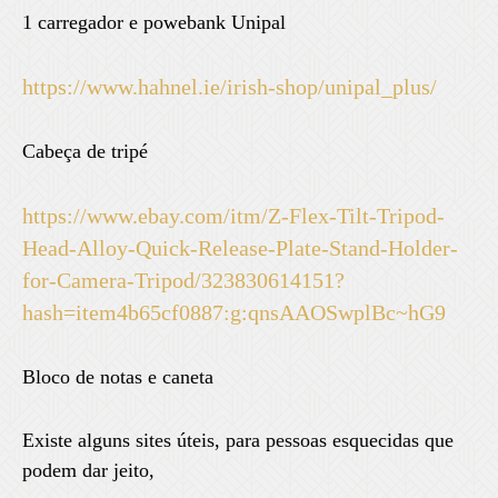
1 carregador e powebank Unipal
https://www.hahnel.ie/irish-shop/unipal_plus/
Cabeça de tripé
https://www.ebay.com/itm/Z-Flex-Tilt-Tripod-
Head-Alloy-Quick-Release-Plate-Stand-Holder-
for-Camera-Tripod/323830614151?
hash=item4b65cf0887:g:qnsAAOSwplBc~hG9
Bloco de notas e caneta
Existe alguns sites úteis, para pessoas esquecidas que
podem dar jeito,