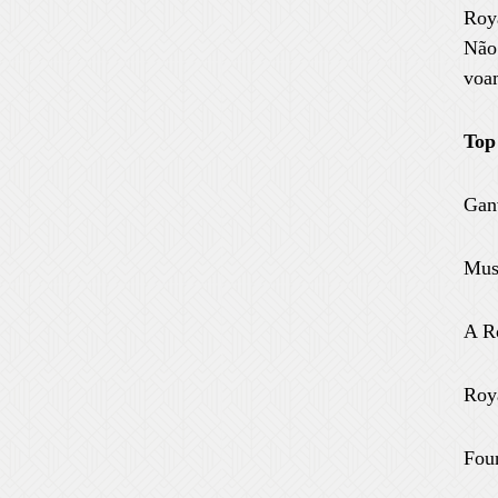
Roy
Não
voa
Top
Ganv
Muse
A Ro
Roy
Fou