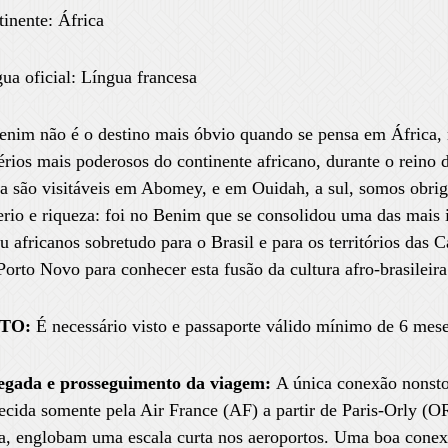
inente: África
ua oficial: Língua francesa
nim não é o destino mais óbvio quando se pensa em África, 
rios mais poderosos do continente africano, durante o reino 
a são visitáveis em Abomey, e em Ouidah, a sul, somos obrig
rio e riqueza: foi no Benim que se consolidou uma das mais 
u africanos sobretudo para o Brasil e para os territórios das C
orto Novo para conhecer esta fusão da cultura afro-brasileira
STO:
É necessário visto e passaporte válido mínimo de 6 mese
gada e prosseguimento da viagem
:
A única conexão nonst
ecida somente pela Air France (AF) a partir de Paris-Orly (O
a, englobam uma escala curta nos aeroportos. Uma boa conexã