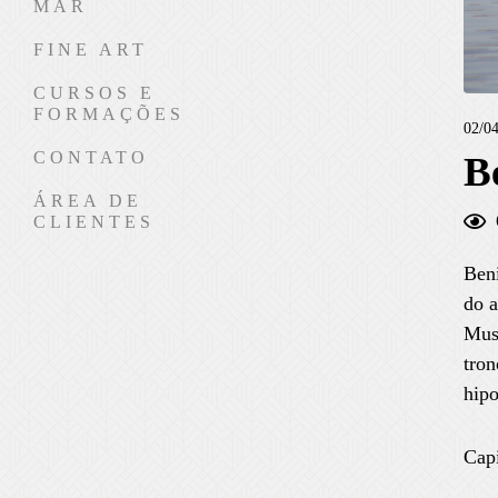
MAR
FINE ART
CURSOS E
FORMAÇÕES
02/04
CONTATO
B
ÁREA DE
CLIENTES
Beni
do 
Muse
tron
hipo
Capi