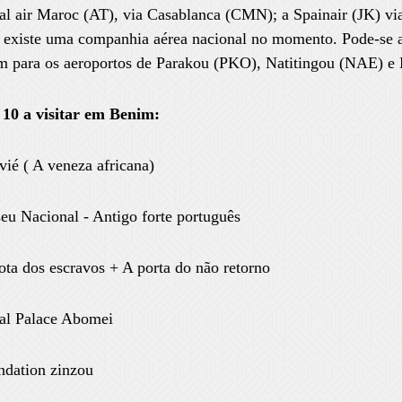
al air Maroc (AT), via Casablanca (CMN); a Spainair (JK) 
 existe uma companhia aérea nacional no momento. Pode-se a
m para os aeroportos de Parakou (PKO), Natitingou (NAE) e
 10 a visitar em Benim:
ié ( A veneza africana)
u Nacional - Antigo forte português
ta dos escravos + A porta do não retorno
al Palace Abomei
ndation zinzou