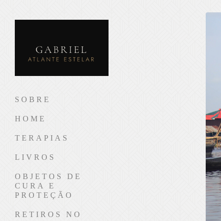
SOBRE
HOME
TERAPIAS
LIVROS
OBJETOS DE
CURA E
PROTEÇÃO
RETIROS NO