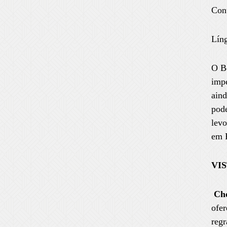
Cont
Líng
O Be
impé
aind
pode
levo
em P
VI
Che
ofer
regr