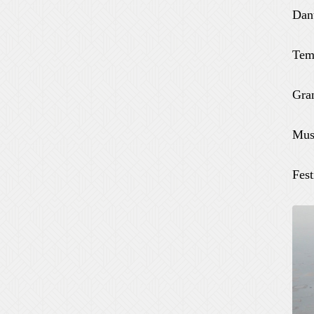
Dan
Tem
Gra
Mus
Fest