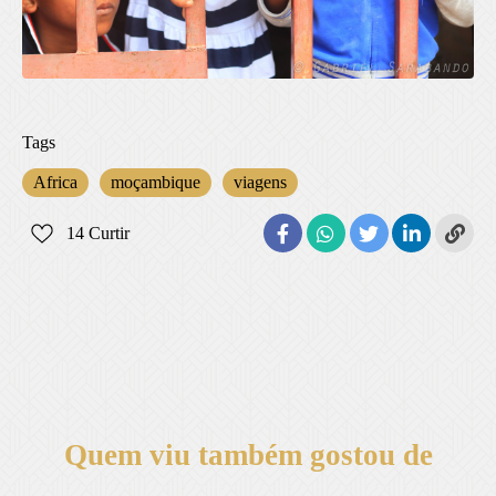
Tags
Africa
moçambique
viagens
14
Curtir
Quem viu também gostou de