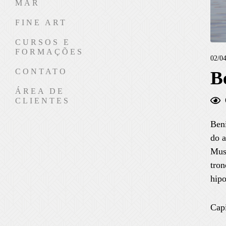
MAR
FINE ART
CURSOS E
FORMAÇÕES
02/04
CONTATO
B
ÁREA DE
CLIENTES
Beni
do 
Muse
tron
hipo
Capi