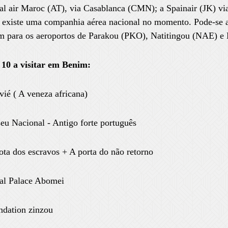
al air Maroc (AT), via Casablanca (CMN); a Spainair (JK) 
 existe uma companhia aérea nacional no momento. Pode-se a
m para os aeroportos de Parakou (PKO), Natitingou (NAE) e
 10 a visitar em Benim:
ié ( A veneza africana)
u Nacional - Antigo forte português
ta dos escravos + A porta do não retorno
al Palace Abomei
ndation zinzou