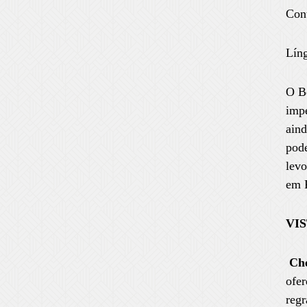
Cont
Líng
O Be
impé
aind
pode
levo
em P
VI
Che
ofer
regr