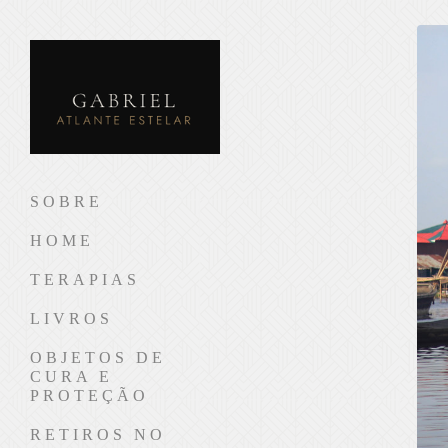
SOBRE
HOME
TERAPIAS
LIVROS
OBJETOS DE
CURA E
PROTEÇÃO
RETIROS NO