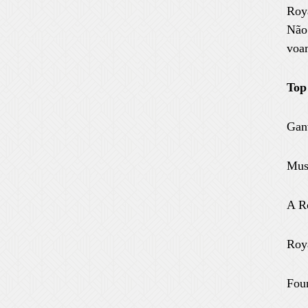
Roy
Não
voa
Top
Ganv
Muse
A Ro
Roy
Fou