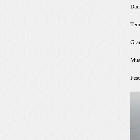
Dan
Tem
Gra
Mus
Fest