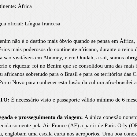
inente: África
ua oficial: Língua francesa
nim não é o destino mais óbvio quando se pensa em África, 
rios mais poderosos do continente africano, durante o reino 
a são visitáveis em Abomey, e em Ouidah, a sul, somos obrig
rio e riqueza: foi no Benim que se consolidou uma das mais 
u africanos sobretudo para o Brasil e para os territórios das C
orto Novo para conhecer esta fusão da cultura afro-brasileira
STO:
É necessário visto e passaporte válido mínimo de 6 mese
gada e prosseguimento da viagem
:
A única conexão nonst
ecida somente pela Air France (AF) a partir de Paris-Orly (O
a, englobam uma escala curta nos aeroportos. Uma boa conexã