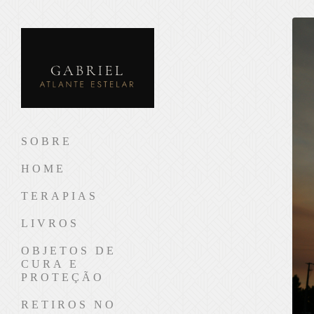
SOBRE
HOME
TERAPIAS
LIVROS
OBJETOS DE
CURA E
PROTEÇÃO
RETIROS NO