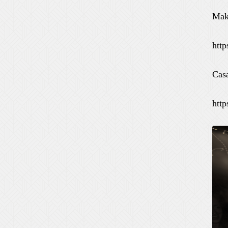
Mak
htt
Cas
htt