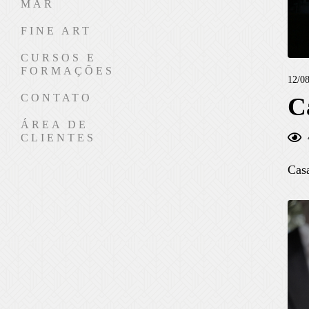
MAR
FINE ART
CURSOS E
FORMAÇÕES
12/08
CONTATO
C
ÁREA DE
CLIENTES
Cas