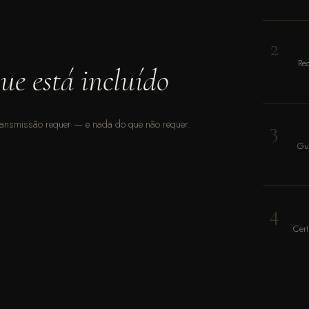
2
Rec
ue está incluído
ransmissão requer — e nada do que não requer.
3
Gui
4
Cert