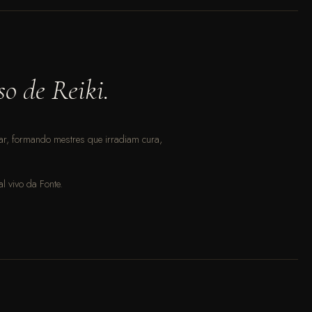
so de Reiki.
lar, formando mestres que irradiam cura,
l vivo da Fonte.