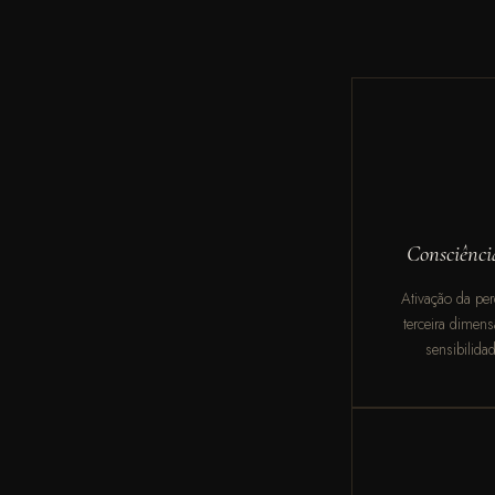
Consciênci
Ativação da pe
terceira dimen
sensibilida