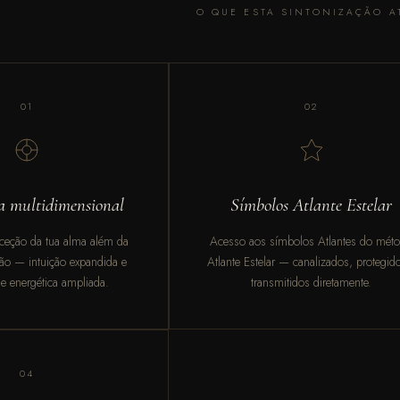
O QUE ESTA SINTONIZAÇÃO A
01
02
a multidimensional
Símbolos Atlante Estelar
rceção da tua alma além da
Acesso aos símbolos Atlantes do mét
são — intuição expandida e
Atlante Estelar — canalizados, protegid
de energética ampliada.
transmitidos diretamente.
04