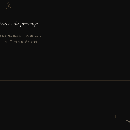
través da presença
nas técnicas. Irradias cura
m és. O mestre é o canal.
1
Tr