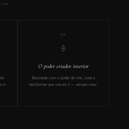
TIVA
03
O poder criador interior
odo
Reconexão com o poder de criar, curar e
os e
transformar que vive em ti — sempre viveu.