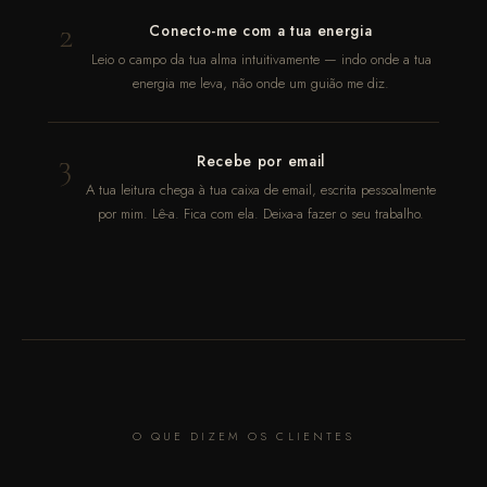
2
Conecto-me com a tua energia
Leio o campo da tua alma intuitivamente — indo onde a tua
energia me leva, não onde um guião me diz.
3
Recebe por email
A tua leitura chega à tua caixa de email, escrita pessoalmente
por mim. Lê-a. Fica com ela. Deixa-a fazer o seu trabalho.
O QUE DIZEM OS CLIENTES