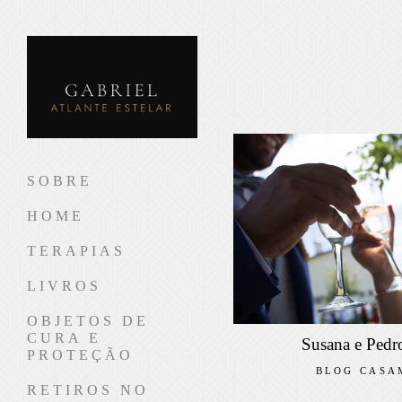
SOBRE
HOME
TERAPIAS
LIVROS
OBJETOS DE
CURA E
Susana e Pedr
PROTEÇÃO
BLOG CASA
RETIROS NO